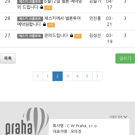
29
6월12일 벌룬 예약문
김슬기
04-
3
체스키 크룸로프
의 드립니다.
17
+1
28
체스키에서 벌룬투어
민진홍
03-
3
체스키 크룸로프
예약원합니다.
21
+1
27
문의드립니다.
김성진
03-
3
체스키 크룸로프
+1
19
목록
글쓰기
<
1
2
3
4
5
>
사업자 정보
회사명 : C.W.Praha, s.r.o.
대표자명 : 오미정