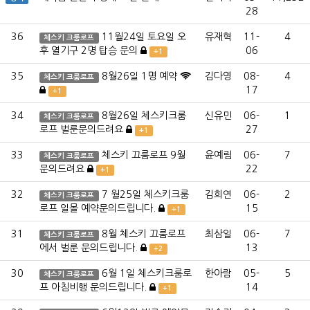
28
36
11월24일 토요일 오
유재혁
11-
4
체스키 크룸로프
후 열기구 2명 탑승 문의
06
+1
35
8월26일 1명 예약
김다영
08-
4
체스키 크룸로프
17
+1
34
8월26일 체스키크룸
신유민
06-
1
체스키 크룸로프
로프 벌룬문의드려요
27
+1
33
체스키 끄룸로프 9월
윤예림
06-
7
체스키 크룸로프
문의드려요
22
+1
32
7 월25일 체스키크룸
김희연
06-
2
체스키 크룸로프
로프 일몰 예약문의드립니다.
15
+1
31
8월 체스키 끄룸로프
최삼일
06-
7
체스키 크룸로프
에서 벌룬 문의드립니다.
13
+2
30
6월 1일 체스키크룸로
한아람
05-
5
체스키 크룸로프
프 아침비행 문의드립니다.
14
+1