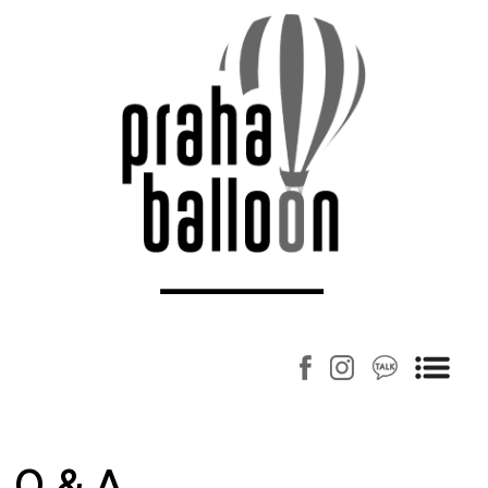
Q & A