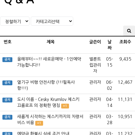
번호
제목
글쓴이
날
조회수
짜
올해부터~~!! 새로운예약 - 1인예약
벌룬트
05-
9,435
공지
가능합니다!!
립관리
15
자
열기구 비행 안전사항 (!!!필독사
관리자
06-
12,467
공지
항!!!)
02
도시 이름 - Cesky Krumlov 체스키
관리자
04-
11,131
공지
끄룸로프 의 정확한 명칭
14
+1
새롭게 시작하는 체스키까지의 차량서
관리자
03-
10,951
공지
비스 비용
28
+1
예약금 환불시 상세 조건 안내
관리자
03-
11,232
공지