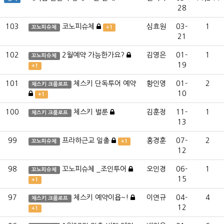
28
103
코노피슈체
심효원
03-
1
꼬노피슈체
+1
21
102
2월예약 가능한가요?
김영은
01-
1
꼬노피슈체
19
+1
101
체스키 단독투어 예약
황인영
01-
2
체스키 크룸로프
10
+1
100
체스키 벌룬
김훈정
11-
1
체스키 크룸로프
13
99
프라하근교 일출
홍경훈
07-
2
꼬노피슈체
+1
12
98
꼬노피슈체 _조인투어
오인경
06-
1
꼬노피슈체
15
+1
97
체스키 예약이욥~!
이연규
04-
4
체스키 크룸로프
12
+1