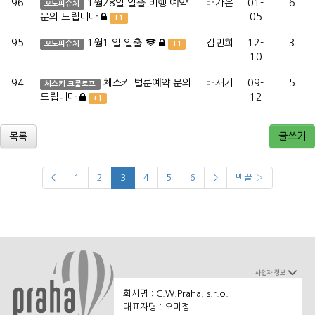
96
1월28일 일출 비행 예약
배가은
01-
6
꼬노피슈체
문의 드립니다
05
+1
95
1월1 일 일출
김민희
12-
3
꼬노피슈체
+1
10
94
체스키 벌룬예약 문의
배재거
09-
5
체스키 크룸로프
드립니다
12
+1
목록
글쓰기
<
1
2
3
4
5
6
>
맨끝 ›
사업자 정보
회사명 : C.W.Praha, s.r.o.
대표자명 : 오미정