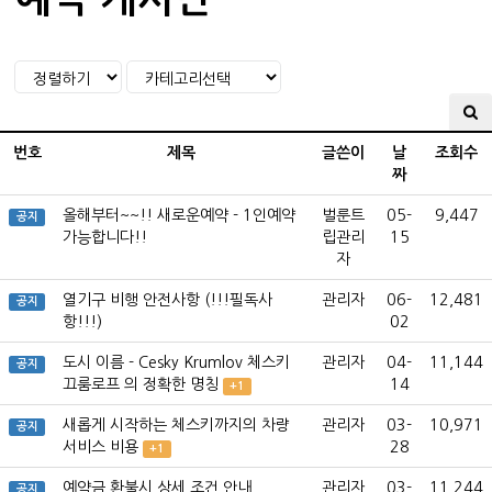
번호
제목
글쓴이
날
조회수
짜
올해부터~~!! 새로운예약 - 1인예약
벌룬트
05-
9,447
공지
가능합니다!!
립관리
15
자
열기구 비행 안전사항 (!!!필독사
관리자
06-
12,481
공지
항!!!)
02
도시 이름 - Cesky Krumlov 체스키
관리자
04-
11,144
공지
끄룸로프 의 정확한 명칭
14
+1
새롭게 시작하는 체스키까지의 차량
관리자
03-
10,971
공지
서비스 비용
28
+1
예약금 환불시 상세 조건 안내
관리자
03-
11,244
공지